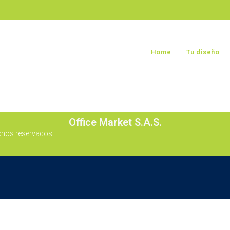
Home
Tu diseño
Office Market S.A.S.
chos reservados.