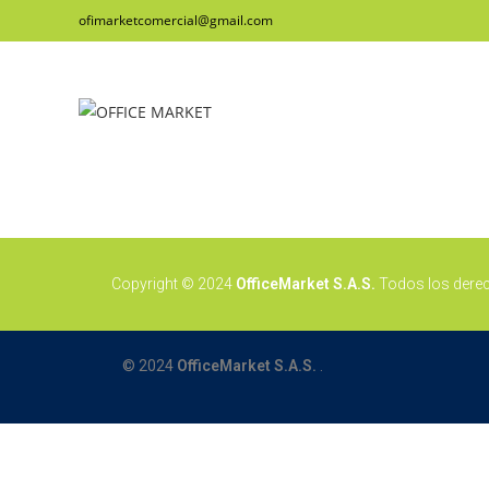
ofimarketcomercial@gmail.com
Copyright © 2024
OfficeMarket S.A.S.
Todos los dere
© 2024
OfficeMarket
S.A.S.
.